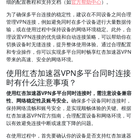
细的配置教程和支持文档（如
官方帮助中心
）。
为了确保多平台连接的稳定性，建议在不同设备之间合理
管理VPN连接，例如避免同时在多个设备进行大量数据传
输，或在使用过程中保持设备的网络环境稳定。此外，合
理设置VPN连接的优先级和自动连接策略，可以帮助你在
切换设备时无缝连接，提升整体使用体验。通过合理配置
和专业操作，你可以实现多平台同时畅享红杏加速器VPN
带来的高速、安全的网络环境。
使用红杏加速器VPN多平台同时连接
时有什么注意事项？
使用红杏加速器VPN多平台同时连接时，需注意设备兼容
性、网络稳定性及账号安全。
确保多个设备同时连接时，
保持网络流畅和账号安全，是实现顺畅体验的关键。根据
红杏加速器VPN官方指南，合理配置设备和网络环境，可
以有效避免连接中断或速度下降的问题。
在使用过程中，首先要确认你的设备是否支持红杏加速器