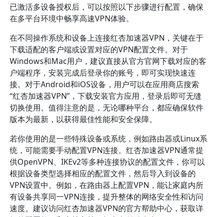
已激活多设备授权后，可以按照以下步骤进行配置，确保
在多平台环境中畅享高速VPN体验。
在不同操作系统和设备上连接红杏加速器VPN，关键在于
下载适配的客户端或设置对应的VPN配置文件。对于
Windows和Mac用户，建议直接从官方官网下载对应的客
户端程序，安装完成后登录你的账号，即可实现快速连
接。对于Android和iOS设备，用户可以在应用商店搜索
“红杏加速器VPN”，下载安装官方应用，登录后即可无缝
切换使用。值得注意的是，无论哪种平台，都应确保软件
版本为最新，以获得最佳性能和安全保障。
若你使用的是一些特殊设备或系统，例如路由器或Linux系
统，可能需要手动配置VPN连接。红杏加速器VPN通常提
供OpenVPN、IKEv2等多种连接协议的配置文件，你可以
根据设备类型选择相应的配置文件，然后导入到设备的
VPN设置中。例如，在路由器上配置VPN，能让家庭内所
有设备共享同一VPN连接，提升整体的网络安全性和访问
速度。建议访问红杏加速器VPN的官方帮助中心，获取详