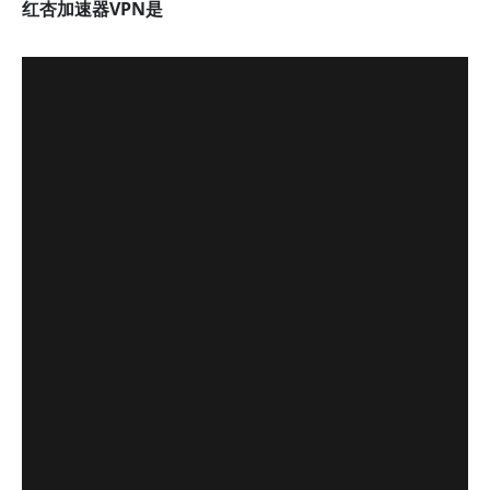
红杏加速器VPN是