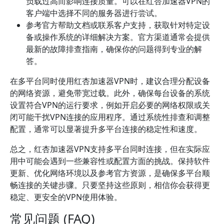
负载过高而影响连接质量。可以在红杏加速器VPN的
客户端中选择不同的服务器进行尝试。
参考官方帮助文档或联系客户支持，获取针对特定设
备或操作系统的详细解决方案。官方渠道通常会提供
最新的故障排查指南，确保你的问题得到专业的解
答。
在多平台同时使用红杏加速器VPN时，建议合理分配设备
的网络资源，避免带宽过载。此外，确保每台设备的系统
设置符合VPN的运行要求，例如开启必要的网络权限或关
闭可能干扰VPN连接的应用程序。通过系统性排查和调整
配置，通常可以显著提升多平台连接的稳定性和速度。
总之，红杏加速器VPN支持多平台同时连接，但在实际应
用中可能会遇到一些兼容性或配置方面的挑战。保持软件
更新、优化网络环境以及参考官方资源，是确保多平台顺
畅连接的关键步骤。只要坚持这些原则，相信你会获得更
稳定、更安全的VPN使用体验。
常见问题 (FAQ)