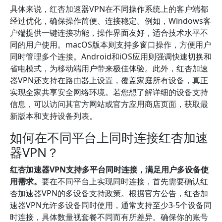
具体来说，红杏加速器VPN在不同操作系统上的客户端都
经过优化，确保操作简便、连接稳定。例如，Windows客
户端提供一键连接功能，操作界面友好，适合技术水平不
同的用户使用。macOS版本则支持多窗口操作，方便用户
同时管理多个连接。Android和iOS应用则强调快速切换和
省电模式，为移动端用户带来极佳体验。此外，红杏加速
器VPN还支持在路由器上设置，覆盖家庭所有设备，真正
实现全家共享安全网络环境。若您想了解详细的设备支持
信息，可以访问其官方网站或官方应用商店页面，获取最
新版本和支持设备列表。
如何在不同平台上同时连接红杏加速
器VPN？
红杏加速器VPN支持多平台同时连接，满足用户多设备使
用需求。
要在不同平台上实现同时连接，首先需要确认红
杏加速器VPN的多设备支持政策。根据官方公告，红杏加
速器VPN允许多设备同时使用，通常支持至少3-5个设备同
时连接，具体数量视套餐不同而有所差异。确保你的账号