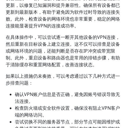
更新，以修复已知漏洞和提升兼容性。确保所有设备都已
更新到最新版本，有助于避免因为软件过时导致的连接失
败。此外，检查设备的网络环境也非常重要，稳定的网络
连接能显著提升VPN的连接成功率。
在具体操作中，可以尝试逐一断开其他设备的VPN连接，
然后重新在目标设备上建立连接。这不仅可以排查是设备
或网络环境的问题，还能判断是否存在IP冲突或带宽限
制。此外，重启设备和路由器也是常用的排错步骤，有助
于清除缓存和重置网络配置，改善连接状态。
如果以上措施仍未奏效，可以考虑通过以下几种方式进一
步排查问题：
确认VPN账户信息是否正确，避免因账号错误导致无
法连接。
检查防火墙或安全软件设置，确保没有阻止VPN客户
端的网络访问。
尝试切换不同的服务器节点，部分节点可能因维护或