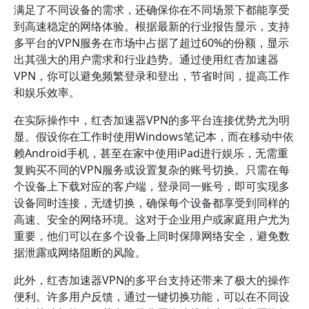
满足了不同设备的需求，还确保你在不同场景下都能享受
到高速稳定的网络体验。根据最新的行业报告显示，支持
多平台的VPN服务在市场中占据了超过60%的份额，显示
出其强大的用户需求和行业趋势。通过使用红杏加速器
VPN，你可以避免频繁登录和登出，节省时间，提高工作
和娱乐效率。
在实际操作中，红杏加速器VPN的多平台连接优势尤为明
显。假设你在工作时使用Windows笔记本，而在移动中依
赖Android手机，甚至在家中使用iPad进行娱乐，无需重
复购买不同的VPN服务或设置复杂的账号切换。只需在每
个设备上下载对应的客户端，登录同一账号，即可实现多
设备同时连接，无缝切换，确保每个设备都享受到同样的
高速、安全的网络环境。这对于企业用户或家庭用户尤为
重要，他们可以在多个设备上同时保障网络安全，避免数
据泄露或网络阻断的风险。
此外，红杏加速器VPN的多平台支持还带来了极大的操作
便利。许多用户反馈，通过一键切换功能，可以在不同设