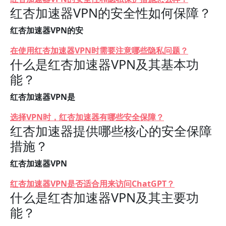
红杏加速器VPN的安全性如何保障？
红杏加速器VPN的安
在使用红杏加速器VPN时需要注意哪些隐私问题？
什么是红杏加速器VPN及其基本功
能？
红杏加速器VPN是
选择VPN时，红杏加速器有哪些安全保障？
红杏加速器提供哪些核心的安全保障
措施？
红杏加速器VPN
红杏加速器VPN是否适合用来访问ChatGPT？
什么是红杏加速器VPN及其主要功
能？