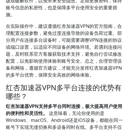
版或破解软件，以免带来安全隐患。定期更换密码，保持
账号信息的私密性，也是保障多平台使用安全的重要措
施。
在实际操作中，建议遵循红杏加速器VPN的官方指南，合
理配置连接参数，避免过度连接导致的设备负荷过重。部
分用户在连接多台设备时，可能需要调整VPN连接的协议
或端口设置，以适应不同设备的网络环境。若遇到连接问
题，及时联系官方客服获取技术支持，避免自行尝试修改
配置，以免影响使用体验和账号安全。总之，合理管理设
备和网络，遵循官方建议，才能充分发挥红杏加速器VPN
的多平台优势，保障安全高效的网络体验。
红杏加速器VPN多平台连接的优势有
哪些？
红杏加速器VPN支持多平台同时连接，极大提高用户使用
的便利性和灵活性。
这意味着，无论你使用的是
Windows、macOS、Android还是iOS设备，都能在同一
账号下实现无缝切换和多设备同时在线。多平台支持不仅